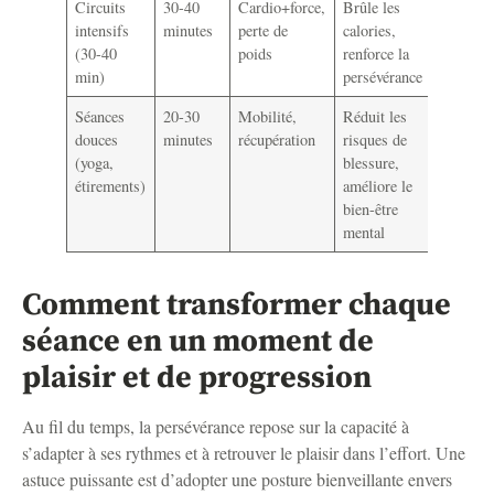
Circuits
30-40
Cardio+force,
Brûle les
Planifier
intensifs
minutes
perte de
calories,
moins 2
(30-40
poids
renforce la
fois/sem
min)
persévérance
Séances
20-30
Mobilité,
Réduit les
Intégrer
douces
minutes
récupération
risques de
fin de
(yoga,
blessure,
semaine
étirements)
améliore le
entre sé
bien-être
intensiv
mental
Comment transformer chaque
séance en un moment de
plaisir et de progression
Au fil du temps, la persévérance repose sur la capacité à
s’adapter à ses rythmes et à retrouver le plaisir dans l’effort. Une
astuce puissante est d’adopter une posture bienveillante envers