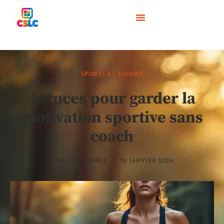
SPORTS ET LOISIRS
Astuces pour garder la
motivation sportive sans
coach
JULIEN COMBLE
29 JANVIER 2026