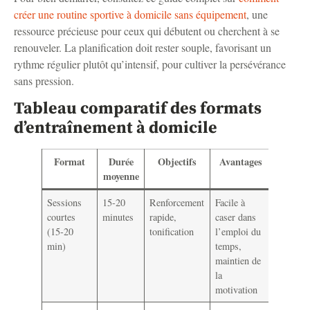
créer une routine sportive à domicile sans équipement
, une
ressource précieuse pour ceux qui débutent ou cherchent à se
renouveler. La planification doit rester souple, favorisant un
rythme régulier plutôt qu’intensif, pour cultiver la persévérance
sans pression.
Tableau comparatif des formats
d’entraînement à domicile
Format
Durée
Objectifs
Avantages
Conse
moyenne
d’intég
Sessions
15-20
Renforcement
Facile à
Alterner
courtes
minutes
rapide,
caser dans
intensité
(15-20
tonification
l’emploi du
mobilité
min)
temps,
privilégi
maintien de
qualité
la
motivation