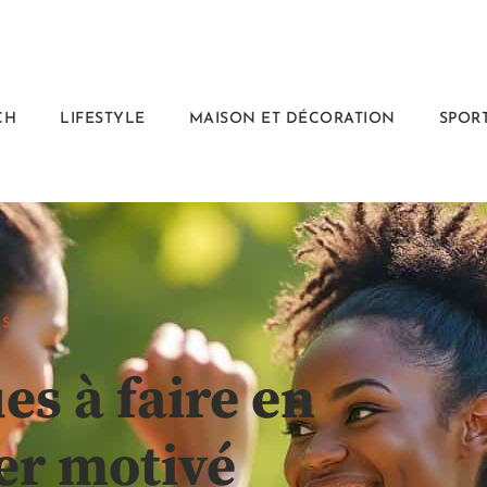
CH
LIFESTYLE
MAISON ET DÉCORATION
SPORT
RS
es à faire en
er motivé